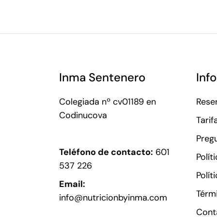
Inma Sentenero
Inf
Colegiada nº cv01189 en
Reser
Codinucova
Tarif
Preg
Teléfono de contacto:
601
Polít
537 226
Polít
Email:
Térm
info@nutricionbyinma.com
Cont