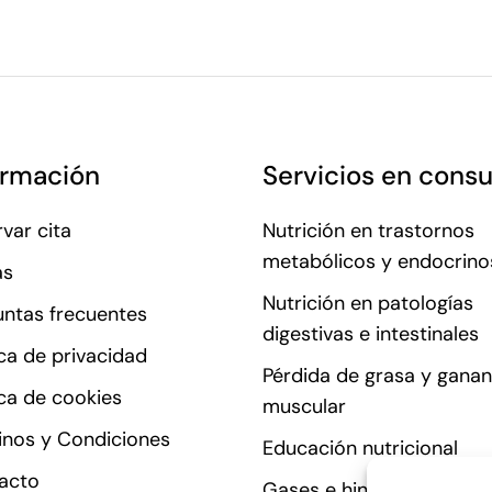
ormación
Servicios en consu
var cita
Nutrición en trastornos
metabólicos y endocrino
as
Nutrición en patologías
untas frecuentes
digestivas e intestinales
ica de privacidad
Pérdida de grasa y ganan
ica de cookies
muscular
inos y Condiciones
Educación nutricional
acto
Gases e hinchazón