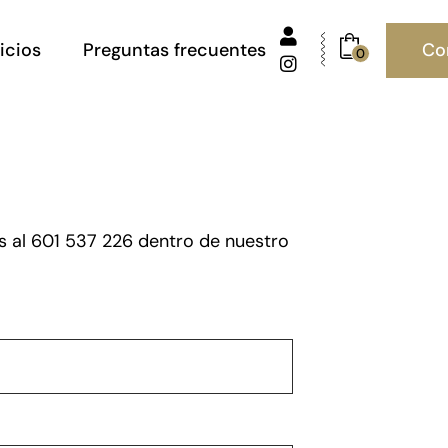
Co
icios
Preguntas frecuentes
0
cio Online
cio Presencial
s al 601 537 226 dentro de nuestro