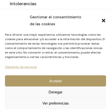
Intolerancias
Nutrición para afecciones de la piel
Gestionar el consentimiento
Amenorrea
de las cookies
Nutrición en estados de ansiedad y
Para ofrecer una mejor experiencia, utilizamos tecnologías como las
depresión
cookies para almacenar y/o acceder a la información del dispositivo. El
consentimiento de estas tecnologías nos permitirá procesar datos
Síndrome de ovario poliquístico (SOP)
como el comportamiento de navegación o las identificaciones únicas
en este sitio. No consentir o retirar el consentimiento, puede afectar
Candidiasis
negativamente a ciertas características y funciones.
Ayuno intermitente
Gestionar los servicios
Aceptar
Denegar
Ver preferencias
© 2022
Nutrición by Inma