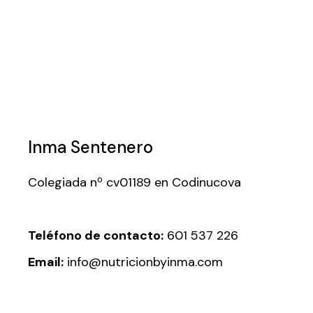
Inma Sentenero
Colegiada nº cv01189 en Codinucova
Teléfono de contacto:
601 537 226
Email:
info@nutricionbyinma.com