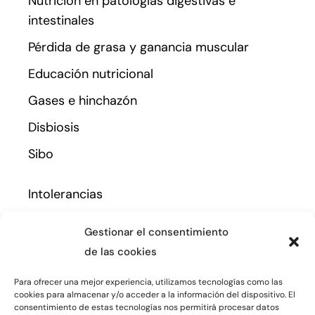
Nutrición en patologías digestivas e
intestinales
Pérdida de grasa y ganancia muscular
Educación nutricional
Gases e hinchazón
Disbiosis
Sibo
Intolerancias
Nutrición para afecciones de la piel
Gestionar el consentimiento
Amenorrea
de las cookies
Nutrición en estados de ansiedad y
Para ofrecer una mejor experiencia, utilizamos tecnologías como las
depresión
cookies para almacenar y/o acceder a la información del dispositivo. El
consentimiento de estas tecnologías nos permitirá procesar datos