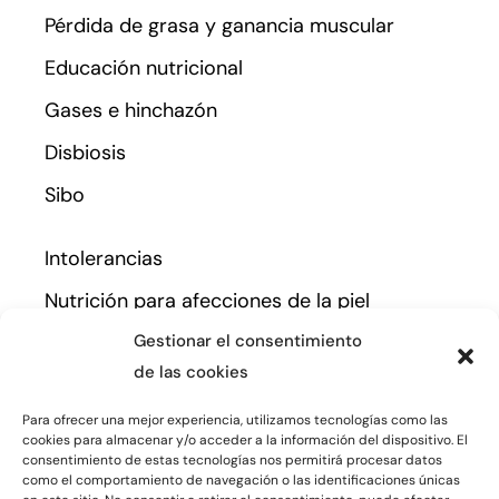
Pérdida de grasa y ganancia muscular
Educación nutricional
Gases e hinchazón
Disbiosis
Sibo
Intolerancias
Nutrición para afecciones de la piel
Amenorrea
Gestionar el consentimiento
de las cookies
Nutrición en estados de ansiedad y
depresión
Para ofrecer una mejor experiencia, utilizamos tecnologías como las
cookies para almacenar y/o acceder a la información del dispositivo. El
Síndrome de ovario poliquístico (SOP)
consentimiento de estas tecnologías nos permitirá procesar datos
como el comportamiento de navegación o las identificaciones únicas